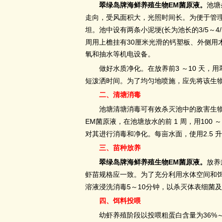
EM
翠绿岛牌海鲜养殖生物
菌原液。
池塘
走向，受风面积大，光照时间长。为便于管
(
3/5
4
坦。池中设有两条小泥埂
长为池长的
～
30
周用上檐挂有
厘米光滑的钙塑板、外侧用
氧和抽水等机电设备。
3
10
做好水质净化。在放养前
～
天，用
短泼洒时间。为了均匀地喷施，应先将该生
二、清塘消毒
池塘清塘消毒可有效杀灭池中的敌害生
EM
1
100
菌原液，在池塘放水的前
周，用
～
2.5
对其进行消毒和净化。每亩水面，使用
升
三、苗种放养
EM
翠绿岛牌海鲜养殖生物
菌原液。
放养
虾苗规格应一致。为了充分利用水体空间和
5
10
溶液浸洗消毒
～
分钟，以杀灭体表细菌及
四、饵料投喂
36%
幼虾养殖阶段以投喂粗蛋白含量为