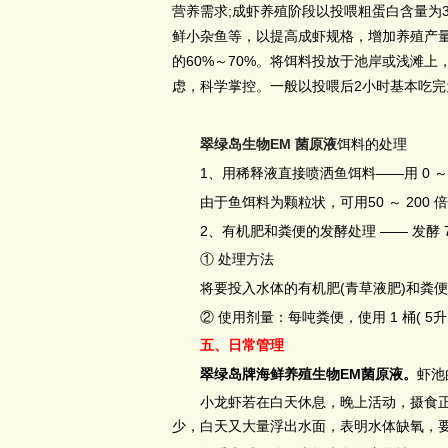
;
营养需求
成虾养殖阶段以投喂粗蛋白含量为
鲜小杂鱼等，以提高成虾规格，增加养殖产
60%
70%
的
～
。将饵料投放于池岸或浅滩上
2
虑，科学掌控。一般以投喂后
小时基本吃完
EM
翠绿岛生物
菌原液
饵料的处理
1
——
0
、用稀释液直接喷洒鱼饵料
用
～
50
200
由于鱼饵料为颗粒状，可用
～
倍
2
——
、有机肥和粪便的发酵处理
发酵
①
处理方法
(
)
将要投入水体的有机肥
青草液肥
和粪便
1
( 5
②
使用剂量：每吨粪便，使用
桶
升
五、日常管理
EM
翠绿岛牌海鲜养殖生物
菌原液。
虾池
小龙虾若在白天休息，晚上活动，摄食正常
少，白天又大量浮出水面，表明水体缺氧，