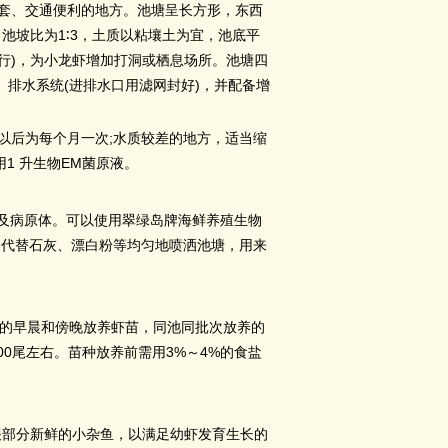
套、交通便利的地方。池塘呈长方形，东西
1
3
、池坡比为
∶
，土质以粘壤土为宜，池底平
)
行
，为小龙虾增加打洞或栖息场所。池塘四
(
)
、排水系统
进排水口用滤网封好
，并配备增
;
以后为每个月一次
水质较差的地方，适当缩
1
EM
用
升生物
菌原液。
及病原体。可以使用翠绿岛牌海鲜养殖生物
，代替石灰、漂白粉等均匀地喷洒池塘，用来
的早晨和傍晚放养虾苗，同池同批次放养的
00
3%
4%
尾左右。苗种放养前需用
～
的食盐
喂部分新鲜的小杂鱼，以满足幼虾发育生长的