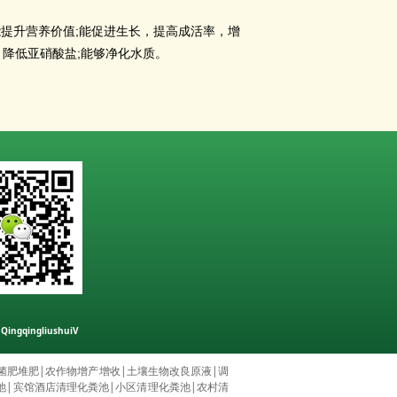
;
能提升营养价值
能促进生长，提高成活率，增
;
，降低亚硝酸盐
能够净化水质。
gqingliushuiV
菌肥堆肥
|
农作物增产增收
|
土壤生物改良原液
|
调
池
|
宾馆酒店清理化粪池
|
小区清理化粪池
|
农村清