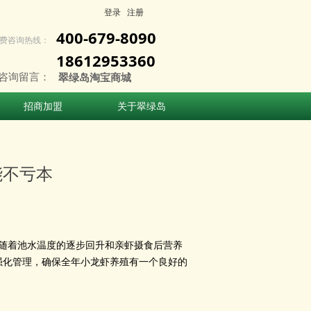
登录
注册
400-679-8090
费咨询热线：
18612953360
咨询留言：
翠绿岛淘宝商城
招商加盟
关于翠绿岛
招商加盟
关于翠绿岛
能不亏本
随着池水温度的逐步回升和亲虾摄食后营养
强化管理，确保全年小龙虾养殖有一个良好的