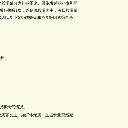
当投喂部分煮熟的玉米、浸泡发芽的小麦和新
1
后各投喂
次，以傍晚投喂为主，占日投喂量
水温以及小龙虾的蜕壳和摄食等因素综合考
散开。
况和天气情况。
病害发生。如虾体无病，且摄食量突然减