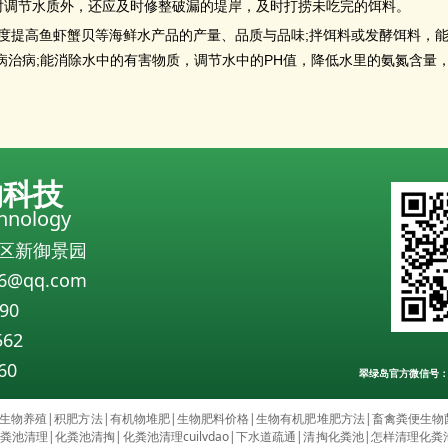
调节水质外，还应及时修整破漏的堤岸，及时打捞未吃完的饵料。
;
度提高鱼虾蟹贝等海鲜水产品的产量、品质与品味
拌饵料或发酵饵料，
;
PH
病治病
能消除水中的有害物质，调节水中的
值，降低水里的氨氮含量
物科技
chnology
区新御景园
6@qq.com
90
562
60
翠绿岛官方微信号：Qin
生物养殖
|
积肥方法
|
有机物堆肥
|
生物肥料价格
|
生物有机肥堆肥方法
|
畜禽粪便生物
粪池清理
|
化粪池清掏
|
化粪池清理cuilvdao
|
下水道疏通
|
清掏化粪池
|
怎样清理化粪