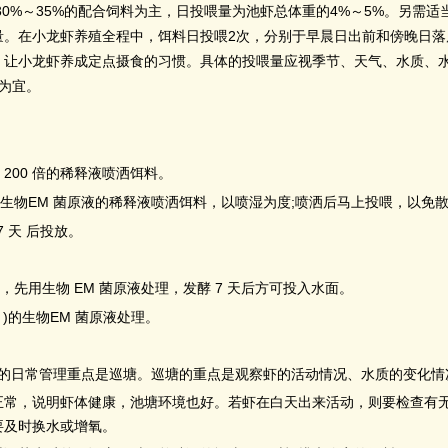
30%
35%
4%
5%
～
的配合饲料为主，日投喂量为池虾总体重的
～
。另需适
2
量。在小龙虾养殖全程中，饵料日投喂
次，分别于早晨日出前和傍晚日落
，让小龙虾养成定点摄食的习惯。具体的投喂量应视季节、天气、水质、
为宜。
200
倍的稀释液喷洒饵料。
EM
;
生物
菌原液的稀释液喷洒饵料，以喷湿为度
喷洒后马上投喂，以免
7
天
后投放。
EM
7
，先用生物
菌原液处理，发酵
天后方可投入水面。
)
EM
的生物
菌原液处理。
的日常管理重点是巡塘。巡塘的重点是观察虾的活动情况、水质的变化情
，说明虾体健康，池塘环境也好。若虾在白天出来活动，则要检查有无
要及时换水或增氧。