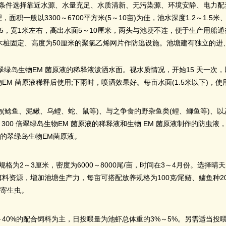
条件选择靠近水源、水量充足、水质清新、无污染源、环境安静、电力配
3300
6700
(5
10
)
1.2
1.5
理，面积一般以
～
平方米
～
亩
为佳，池水深度
～
米
/5
1
5
10
，宽
米左右，高出水面
～
厘米，两头与池埂不连，便于生产用船通
50
木桩固定、高度为
厘米的聚氯乙烯网片作防逃设施。池塘建有独立的进
EM
15
翠绿岛生物
菌原液的稀释液泼洒水面。视水质情况，开始
天一次，
EM
;
(1.5
)
物
菌原液稀释后使用
下雨时，喷洒效果好。每亩水面
米以下
，使
(
)
(
)
物
鲶鱼、泥鳅、乌鳢、蛇、鼠等
、与之争食的野杂鱼类
鲤、鲫鱼等
、以
300
EM
EM
倍翠绿岛生物
菌原液的稀释液和生物
菌原液制作的防虫液
EM
的翠绿岛生物
菌原液。
2
3
6000
8000
/
3
4
规格为
～
厘米，密度为
～
尾
亩，时间在
～
月份。选择晴天
100
∕
2
饵料资源，增加池塘生产力，每亩可搭配放养规格为
克
尾鲢、鳙鱼种
寄生虫。
40%
3%
5%
～
的配合饲料为主，日投喂量为池虾总体重的
～
。另需适当投