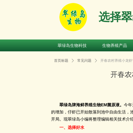
选择翠
翠绿岛生物科技
生物养殖产品
翠绿岛生物科技
生物养殖产品
首页标题
ꄲ
常见问题
ꄲ
开春农村养殖小龙虾
开春农
EM
翠绿岛牌海鲜养殖生物
菌原液。
今年
的增加，仔虾已开始散落到池中自由生活，
开局。现翠绿岛小编将整理编辑相关技术介
一、选择好水