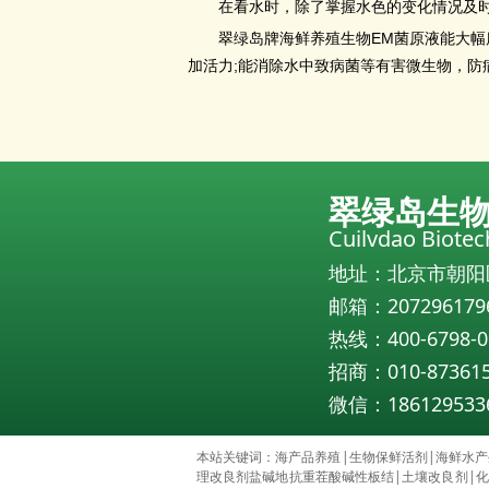
在看水时，除了掌握水色的变化情况及时
EM
翠绿岛牌海鲜养殖生物
菌原液能大幅
;
加活力
能消除水中致病菌等有害微生物，防
翠绿岛生
Cuilvdao Biote
地址：北京市朝阳
邮箱：207296179
热线：400-6798-0
招商：010-87361
微信：186129533
本站关键词：
海产品养殖
|
生物保鲜活剂
|
海鲜水产
理改良剂盐碱地抗重茬酸碱性板结
|
土壤改良剂
|
化