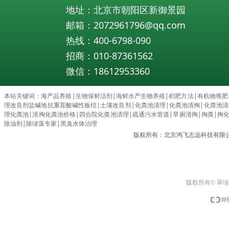
地址：北京市朝阳区新御景园
邮箱：2072961796@qq.com
热线：400-6798-090
招商：010-87361562
微信：18612953360
本站关键词：
海产品养殖
|
生物保鲜活剂
|
海鲜水产生物养殖
|
积肥方法
|
有机物堆肥
理改良剂盐碱地抗重茬酸碱性板结
|
土壤改良剂
|
化粪池清理
|
化粪池清掏
|
化粪池清理c
理化粪池
|
清掏化粪池价格
|
四合院化粪池清理
|
疏通污水管道
|
旱厕清掏
|
掏粪
|
掏
除油剂
|
除绿藻专家
|
黑臭水体治理
版权所有：北京鸿飞志远科技有限
版权所有© 翠