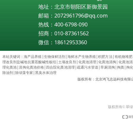
地址：北京市朝阳区新御景园
邮箱：2072961796@qq.com
热线：400-6798-090
招商：010-87361562
微信：18612953360
本站关键词：
海产品养殖
|
生物保鲜活剂
|
海鲜水产生物养殖
|
积肥方法
|
有机物堆肥
理改良剂盐碱地抗重茬酸碱性板结
|
土壤改良剂
|
化粪池清理
|
化粪池清掏
|
化粪池清理c
理化粪池
|
清掏化粪池价格
|
四合院化粪池清理
|
疏通污水管道
|
旱厕清掏
|
掏粪
|
掏
除油剂
|
除绿藻专家
|
黑臭水体治理
版权所有：北京鸿飞志远科技有限
版权所有© 翠