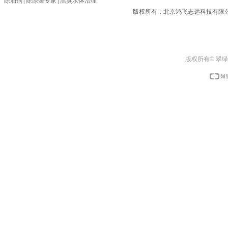
除油剂
|
除绿藻专家
|
黑臭水体治理
版权所有：北京鸿飞志远科技有限
版权所有© 翠