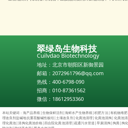
翠绿岛生物科技
Cuilvdao Biotechnology
地址：北京市朝阳区新御景园
邮箱：2072961796@qq.com
热线：400-6798-090
招商：010-87361562
微信：18612953360
本站关键词：
海产品养殖
|
生物保鲜活剂
|
海鲜水产生物养殖
|
积肥方法
|
有机物堆肥
理改良剂盐碱地抗重茬酸碱性板结
|
土壤改良剂
|
化粪池清理
|
化粪池清掏
|
化粪池清理c
理化粪池
|
清掏化粪池价格
|
四合院化粪池清理
|
疏通污水管道
|
旱厕清掏
|
掏粪
|
掏