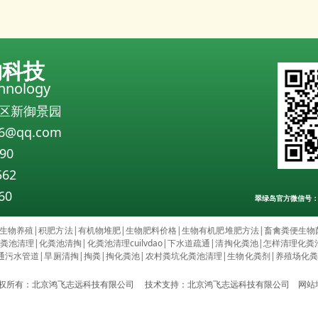
物科技
chnology
区新御景园
6@qq.com
90
562
60
翠绿岛官方微信号：Qin
生物养殖
|
积肥方法
|
有机物堆肥
|
生物肥料价格
|
生物有机肥堆肥方法
|
畜禽粪便生物
粪池清理
|
化粪池清掏
|
化粪池清理cuilvdao
|
下水道疏通
|
清掏化粪池
|
怎样清理化粪
通污水管道
|
旱厕清掏
|
掏粪
|
掏化粪池
|
农村粪坑化粪池清理
|
生物化粪剂
|
养殖场化
权所有：北京鸿飞志远科技有限公司 技术支持：北京鸿飞志远科技有限公司
网站