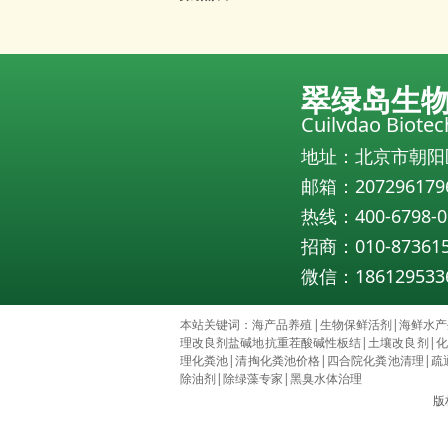
翠绿岛生
Cuilvdao Biote
地址：北京市朝阳
邮箱：207296179
热线：400-6798-0
招商：010-87361
微信：186129533
本站关键词：
海产品养殖
|
生物保鲜活剂
|
海鲜水产
理改良剂盐碱地抗重茬酸碱性板结
|
土壤改良剂
|
化
理化粪池
|
清掏化粪池价格
|
四合院化粪池清理
|
疏
除油剂
|
除绿藻专家
|
黑臭水体治理
版