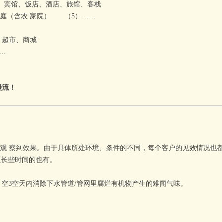
宾馆、饭店、酒店、旅馆、客栈
家庭（含农 家院） （5）……
超市、商城
…
漫流！
观 察到效果。由于具体所处环境、条件的不同，每个客户的见效情况也
更长些时间的也有。
～
空
3
空
天内消除下水管道/管网里腐烂有机物产生的难闻气味。