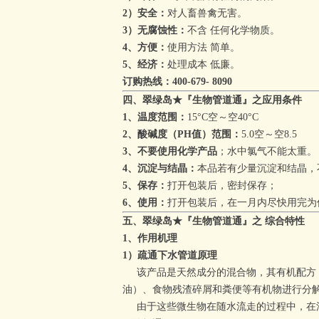
2）安全：
对人畜兽禽无害。
3）无腐蚀性：
不含 任何化学物质。
4、方便：
使用方法 简单。
5、经济：
处理成本 低廉。
订购热线：400-679- 8090
四、
翠绿岛
★『生物管道通』
之
应用条件
1、温度范围：
15°C
空
～
空
40°C
2、酸碱度（PH值）范围：
5.0
空
～
空
8.5
3、不要使用化学产品
；
水中氯气不能太重。
4、沉淀与结晶：
本品若有少量沉淀和结晶，
5、保存：
打开包装后，密封保存；
6、使用：
打开包装后，在一月内尽快用完为
五、
翠绿岛
★『生物管道通』
之
综合特性
1、作用机理
1）疏通下水管道原理
该
产品是天然成分的混合物，其有机配方
油）、食物残渣碎屑和粪便等有机物进行分
由于这些微生物在随水流走的过程中，在沿途