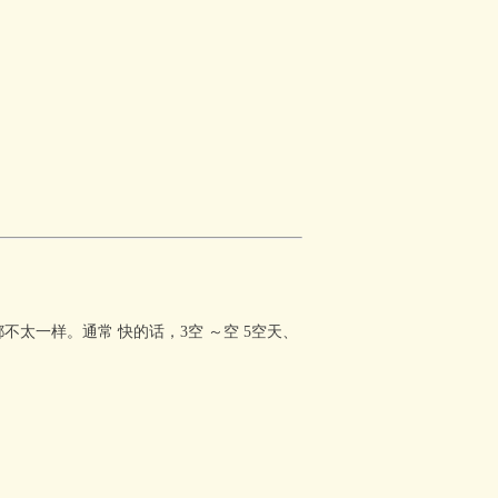
都不太一样。
通常
快的话，3
空
～
空
5
空
天、