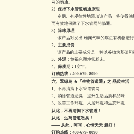
网的畅通。
2）保持下水管道畅通原理
定期、有规律性地添加该产品，将使得油脂
而有效地保障了下水管网的畅通
。
3）除味原理
该产品对发出 难闻气味的腐烂有机物进行
2、主要成份
该产品的主要成分是一种以谷物为基础和载
3、外观：
黄褐色颗粒状粉末。
4、保质期：
1
空
年。
订购热线：400-679- 8090
六、
翠绿岛
★『生物管道通』
之
品质生活
1、不再清掏下水管道管网
2、消除管道恶臭，提升生活品质和品味
3、改善工作环境、人居环境和生态环境
从此，不再清掏下水管道！
从此，远离管道恶臭！
—— 从此，呵呵，心情天天 超好！
订购热线：400-679- 8090