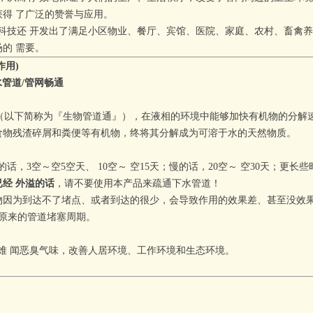
得 了广泛的赞誉与应用。
技还 开发出了满足小区物业、餐厅、宾馆、医院、家庭、农村、畜禽养
的 需要。
作用)
管道/管网畅通
（以下简称为『生物管道通』）
，
在液相的环境中能够加快有机物的分解速
食物残渣碎屑和粪便等有机物，终将其分解成为可溶于水的天然物质。
的话，
3
空
～
空
5
空
天、
10
空
～
空
15天；慢的话，20
空
～
空
30天
；更长些
已经 外溢的话
，请不要使用本产品来疏通下水
管道！
物因为到达不了堵点、或者到达
的很少，会导致作用的效果差、甚至没效
原来的管道堵塞周期。
 闻恶臭气味，改善人居环境、工作环境和生态环境。