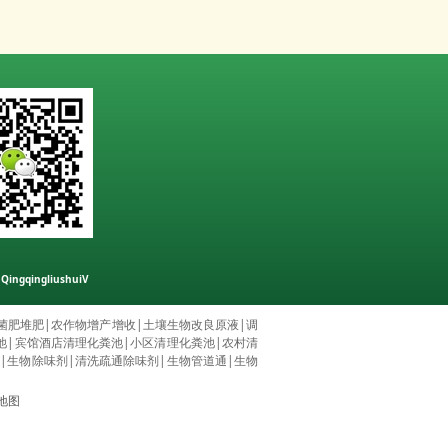
gqingliushuiV
菌肥堆肥
|
农作物增产增收
|
土壤生物改良原液
|
调
池
|
宾馆酒店清理化粪池
|
小区清理化粪池
|
农村清
粪
|
生物除味剂
|
清洗疏通除味剂
|
生物管道通
|
生物
地图