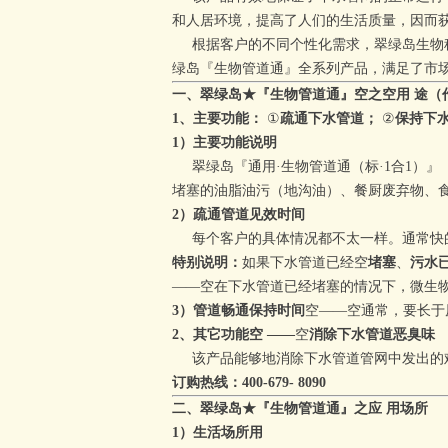
和人居环境，提高了人们的生活质量，因而获
根据客户的不同个性化需求，翠绿岛生物科
绿岛
『生物管道通』全系列产品，满足了市场
一、翠绿岛★『生物管道通』
空
之
空
用 途（
1、主要功能：
①
疏通下水管道；
②
保持下水
1）主要功能说明
翠绿岛
『通用·生物管道通
（标·1合1）
』
堵塞的油脂油污（地沟油）、餐厨废弃物、
2）
疏通管道见效时间
每个客户的具体情况都不太一样。
通常
快
特别说明：
如果下水管道已经
空
堵塞
、
污水
——
空
在下水管道已经堵塞的情况下，微生
3）
管道畅通保持时间
空
——
空
通常，要长于
2、其它功能
空
——
空
消除下水管道恶臭味
该产品能够地消除下水管道管网中发出的难
订购热线：400-679- 8090
二
、
翠绿岛
★『生物管道通』
之
应 用场所
1）生活场所用