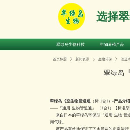
选择翠
翠绿岛生物科技
生物养殖产品
翠绿岛生物科技
生物养殖产品
首页标题
ꄲ
新闻资讯
ꄲ
生物环保
ꄲ
管道
翠绿岛
翠绿岛《
空
生物管道通
（标·1合1）
-产品介
——『通用·生物管道通』 （1合1）【标准
来自日本的翠绿岛环保型『通用·生物 管
闻气味。
该产品有效地保证了下水管网的正常运行，