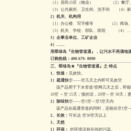
（1）居民小区（物业） （2）餐厅、
（3）公共厕所、卫生间、洗手间 （4）
2）机关、机构用
（1）办公楼、写字楼等 （2）商场、
（3）机关、学校、部队、医院 （4）…
3）企事业单位、工矿企业
4）……
用翠绿岛『生物管道通』，让污水不再满地
订购热线：400-679- 8090
三、
翠绿岛
★『生物管道通』
之
特点
1、快速：
见效快。
1）疏通快
空
——
空
几天之内即可见效
空
该产品用于下水管道/管网几天之后，即能
10
空
～
空
15天；慢的话，20
空
～
空
30天
；
2）除味快
空
——
空
1
空
～
空
3
空
天内
该产品在疏通管道的同时，还能在
空
1
空
2、长效：
可长达
空
30
空
天以上
3、天然
1）环保：
对环境没有任何的污染。