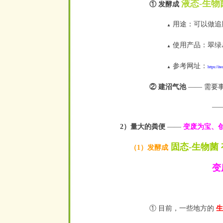
液态-生
① 发酵成
用途：可以做追
▲
使用产品：翠绿
▲
参考网址：
▲
https://
② 建沼气池
—— 需要
—— 
2）量大的粪便
——
变废为宝、
固态-生物菌
（1）发酵成
变废为
—
① 目前，一些地方的
生