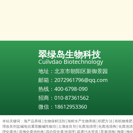
翠绿岛生物科技
Cuilvdao Biotechnology
地址：北京市朝阳区新御景园
邮箱：2072961796@qq.com
热线：400-6798-090
招商：010-87361562
微信：18612953360
本站关键词：
海产品养殖
|
生物保鲜活剂
|
海鲜水产生物养殖
|
积肥方法
|
有机物堆肥
理改良剂盐碱地抗重茬酸碱性板结
|
土壤改良剂
|
化粪池清理
|
化粪池清掏
|
化粪池清理c
理化粪池
|
清掏化粪池价格
|
四合院化粪池清理
|
疏通污水管道
|
旱厕清掏
|
掏粪
|
掏