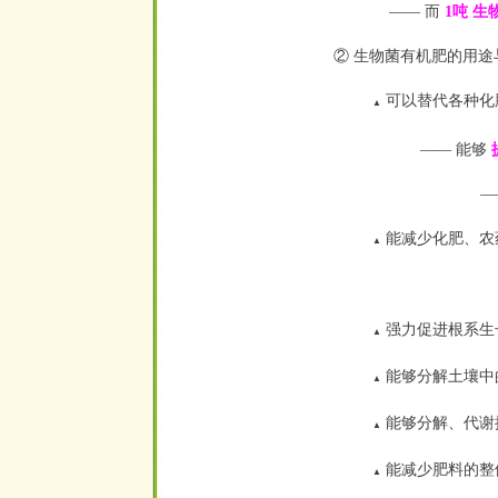
—— 而
1吨 
② 生物菌有机肥的用途
可以替代各种化肥
▲
—— 能够
—— 
能减少化肥、农
▲
强力促进根系生
▲
能够分解土壤中
▲
能够分解、代谢
▲
能减少肥料的整
▲