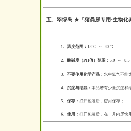
五、翠绿岛 ★『猪粪尿专用·生物化
1、温度范围：
15°C
～
40 °C
空
空
2、酸碱度（PH值）范围：
5.0
～
8.5
空
空
；
水中氯气不能太
3、不要使用化学产品
4、沉淀与结晶：
本品若有少量沉淀和
5、保存：
打开包装后，密封保存；
6、使用：
打开包装后，在一月内尽快