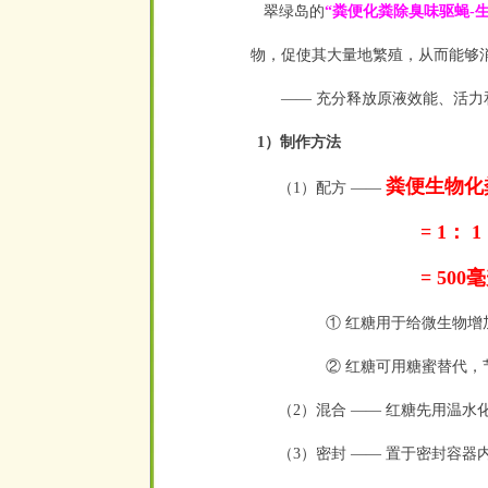
翠绿岛的
“粪便化粪除臭味驱蝇-
物，促使其大量地繁殖，从而能够
—— 充分释放原液效能、活力
1）制作方法
粪便生物化
（1）配方 ——
= 1： 1： 
= 500毫升： 
① 红糖用于给微生物
② 红糖可用糖蜜替代，
（2）混合 —— 红糖先用温
（3）密封 —— 置于密封容器