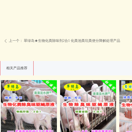
上一个：
翠绿岛★生物化粪除味剂2合1 化粪池粪坑粪便分降解处理产品
ꄴ
相关产品推荐