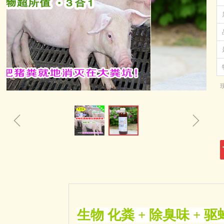
ꁆ
ꁇ
生物 化粪 + 除臭味 + 驱