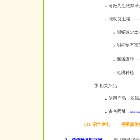
可做为生物除草
▲
能改良土壤 ——
▲
能够减少土
△
能抑制有害
△
连播连种 
△
免耕种植 
△
③ 相关产品：
使用产品：翠绿
▲
参考网址：
▲
https://
（2）沼气发电 —— 需要粪