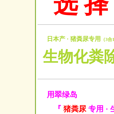
选 择
日本产 · 猪粪尿专用
（3合
生物化粪
用翠绿岛
『
猪粪尿
专用 ·