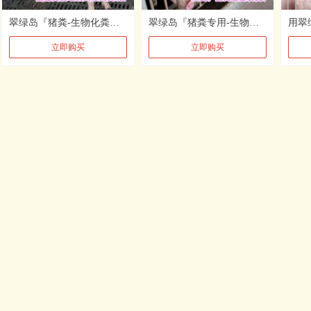
翠绿岛『猪粪-生物化粪除臭味驱蝇原液』★3合1粪便分降解产品!
翠绿岛『猪粪专用-生物除臭味驱蝇原液』★2合1除臭味驱蝇产品!
立即购买
立即购买