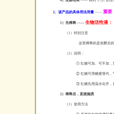
4）发酵结果
—— 得到 5.5升 的
重要
2、该产品的具体用法用量
——
生物活性液： 红
1）先稀释 ——
（1）特别注意
这里稀释的是发酵后
（2）说明：
① 红糖可加、可不加，
② 红糖可用糖蜜替代，
③ 红糖先用温水化开
2）稀释后，直接抛洒
（1）使用方法