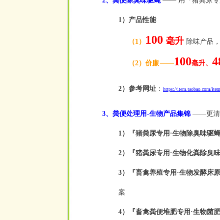
2、粪便除臭味驱蝇
—— 用『猪粪尿专
1）产品性能
100
毫升
（1）
除味产品
100
4
（2）价廉
——
毫升、
2）参考网址
：
https://item.taobao.com/
3、粪便处理用-生物产品集锦
——更清
1）『猪粪尿专用·生物除臭味驱
2）『猪粪尿专用·生物化粪除臭
3）
『畜禽养殖专
用·生
物发酵床
案
4）『畜禽粪便堆肥专用·生物菌