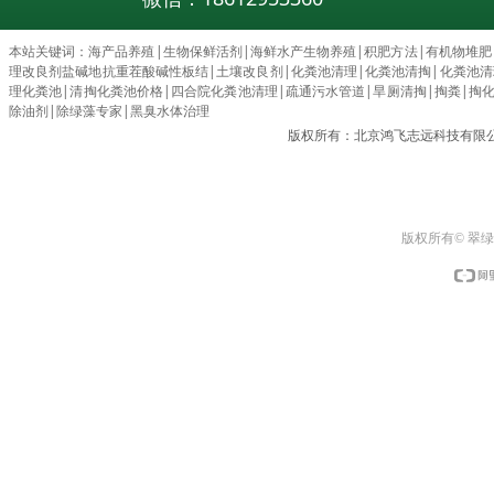
本站关键词：
海产品养殖
|
生物保鲜活剂
|
海鲜水产生物养殖
|
积肥方法
|
有机物堆肥
理改良剂盐碱地抗重茬酸碱性板结
|
土壤改良剂
|
化粪池清理
|
化粪池清掏
|
化粪池清理c
理化粪池
|
清掏化粪池价格
|
四合院化粪池清理
|
疏通污水管道
|
旱厕清掏
|
掏粪
|
掏
除油剂
|
除绿藻专家
|
黑臭水体治理
版权所有：北京鸿飞志远科技有限
版权所有© 翠