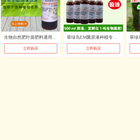
生物自然肥叶面肥料通用型蔬菜草莓花卉果树农用生长营养进口原液
翠绿岛EM菌原液种植专用em益生菌活菌蔬菜瓜果树酦酵剂生长助长液
立即购买
立即购买