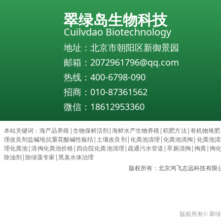
翠绿岛生物科技
Cuilvdao Biotechnology
地址：北京市朝阳区新御景园
邮箱：2072961796@qq.com
热线：400-6798-090
招商：010-87361562
微信：18612953360
本站关键词：
海产品养殖
|
生物保鲜活剂
|
海鲜水产生物养殖
|
积肥方法
|
有机物堆肥
理改良剂盐碱地抗重茬酸碱性板结
|
土壤改良剂
|
化粪池清理
|
化粪池清掏
|
化粪池清理c
理化粪池
|
清掏化粪池价格
|
四合院化粪池清理
|
疏通污水管道
|
旱厕清掏
|
掏粪
|
掏
除油剂
|
除绿藻专家
|
黑臭水体治理
版权所有：北京鸿飞志远科技有限
版权所有© 翠