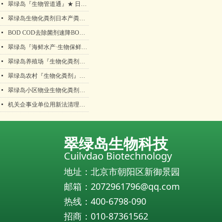
넷
翠绿岛『生物管道通』★ 日本产生物法管道疏通保持包邮！
넷
翠绿岛生物化粪剂日本产粪便分解降解处理好帮手！
넷
BOD COD去除菌剂速降BOD COD污水处理垃圾渗滤液化工废水生物菌剂
넷
翠绿岛『海鲜水产·生物保鲜活剂』★日本产生物保鲜活剂
넷
翠绿岛养殖场『生物化粪剂』★ 日本产粪便分解降化解处理产品
넷
翠绿岛农村『生物化粪剂』日本产粪便分解降化解处理产品化粪池清理化粪池清掏化粪池清理方案生物有益菌翠绿岛
넷
翠绿岛小区物业生物化粪剂日本粪便分解降化解处理产品化粪池清理化粪池清掏化粪池清理方案生物有益菌翠绿岛
넷
机关企事业单位用新法清理化粪池，解放双手
翠绿岛生物科技
Cuilvdao Biotechnology
地址：北京市朝阳区新御景园
邮箱：2072961796@qq.com
热线：400-6798-090
招商：010-87361562