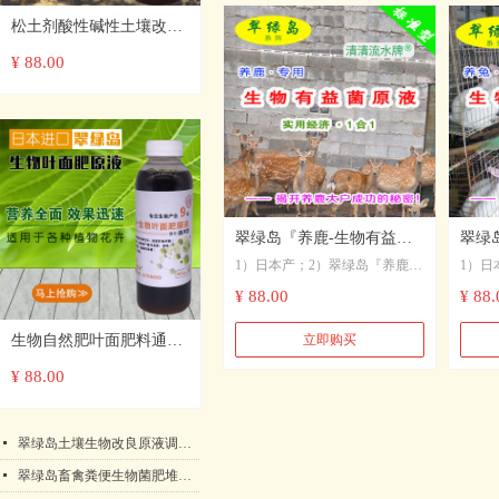
兽禽成活率；6）能预防兽禽多
率；6
种害处；7）可直接使用：饮
饲料；
松土剂酸性碱性土壤改良
水、拌饲料；8）可作为兽禽饲
发酵
原液免深耕调节板结疏松
¥ 88.00
料生物发酵剂，提高兽禽饲料营
值； 
营养生长剂生物宝
养价值； 9）能消除兽禽粪的恶
臭味。
翠绿岛『养鹿-生物有益菌
翠绿
1）日本产；2）翠绿岛『养鹿-
1）日
原液』★提高鹿的产量与品
原液
生物有益菌原液』；3）能提高
生物有
¥ 88.00
¥ 88.
质!
+品
鹿的产量和品质，增加养鹿户们
兔肉皮
的收入；4）能够提高鹿饲料的
增加养
生物自然肥叶面肥料通用
立即购买
转化率；5）能提高鹿的成活
饲料转
型蔬菜草莓花卉果树农用
¥ 88.00
率；6）可直接使用：饮水、拌
率；6
饲料；7）可作为鹿饲料的生物
饲料；
生长营养进口原液
发酵剂，提高鹿饲料的营养价
酵剂
넷
翠绿岛土壤生物改良原液调理改良剂盐碱地抗重茬酸碱性板结日本产
值；8）能消除鹿粪的恶臭味。
8）能
넷
翠绿岛畜禽粪便生物菌肥堆肥发酵剂★提高农作物产量和品质