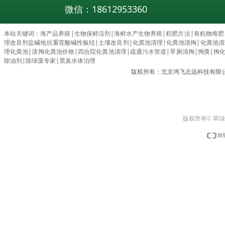
微信：18612953360
本站关键词：
海产品养殖
|
生物保鲜活剂
|
海鲜水产生物养殖
|
积肥方法
|
有机物堆肥
理改良剂盐碱地抗重茬酸碱性板结
|
土壤改良剂
|
化粪池清理
|
化粪池清掏
|
化粪池清理c
理化粪池
|
清掏化粪池价格
|
四合院化粪池清理
|
疏通污水管道
|
旱厕清掏
|
掏粪
|
掏
除油剂
|
除绿藻专家
|
黑臭水体治理
版权所有：北京鸿飞志远科技有限
版权所有© 翠