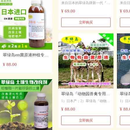
来自日本的翠绿岛牌新一代『
来自日
运输保活剂养殖增活剂生物
保鲜
海鲜水产暂养专用·生物保鲜活
鲜水产
¥ 69.00
¥ 69.
保鲜活剂日本进口原液
1+1
剂（原液套装）』（1合1·标准
（原液
型），对于鱼虾蟹贝的保鲜、保
型）
立即购买
活效果显著，能够大幅度地减少
活效
海鲜水产在暂养过程中的死亡
海鲜
率，延长存活时间。该原液极大
率，
地改善了海鲜水产品的生存环境
和质量，解决了各种海鲜水产在
翠绿岛em菌原液种植专用
暂养环节的高死亡率问题，因而
获得了广泛的赞誉与应用。
堆肥发酵生物菌肥改变土
¥ 88.00
壤种植菌肥
翠绿岛『动物园兽禽专用-
翠绿
1）日本产；2）翠绿岛『动物园
1）日
生物有益菌原液』★日本产
益菌
兽禽养殖专用-生物有益菌原
生物有
¥ 88.00
¥ 88.
生物有益菌原液
泽+
液』；3）能改善和提高兽禽的
狐的
健康状况，增强体质；4）能提
的收入
立即购买
高兽禽饲料转化率；5）能提高
转化率