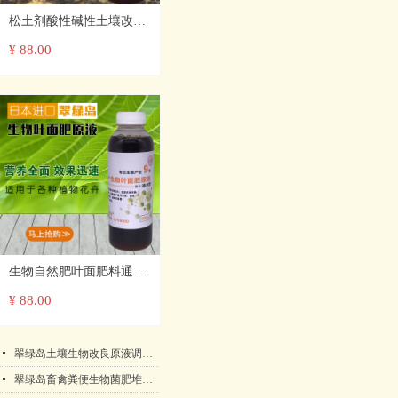
死亡率，延长生存时间！
生存
松土剂酸性碱性土壤改良
原液免深耕调节板结疏松
¥ 88.00
营养生长剂生物宝
生物自然肥叶面肥料通用
型蔬菜草莓花卉果树农用
¥ 88.00
生长营养进口原液
넷
翠绿岛土壤生物改良原液调理改良剂盐碱地抗重茬酸碱性板结日本产
넷
翠绿岛畜禽粪便生物菌肥堆肥发酵剂★提高农作物产量和品质