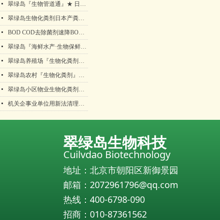
넷
翠绿岛『生物管道通』★ 日本产生物法管道疏通保持包邮！
넷
翠绿岛生物化粪剂日本产粪便分解降解处理好帮手！
넷
BOD COD去除菌剂速降BOD COD污水处理垃圾渗滤液化工废水生物菌剂
넷
翠绿岛『海鲜水产·生物保鲜活剂』★日本产生物保鲜活剂
넷
翠绿岛养殖场『生物化粪剂』★ 日本产粪便分解降化解处理产品
넷
翠绿岛农村『生物化粪剂』日本产粪便分解降化解处理产品化粪池清理化粪池清掏化粪池清理方案生物有益菌翠绿岛
넷
翠绿岛小区物业生物化粪剂日本粪便分解降化解处理产品化粪池清理化粪池清掏化粪池清理方案生物有益菌翠绿岛
넷
机关企事业单位用新法清理化粪池，解放双手
翠绿岛生物科技
Cuilvdao Biotechnology
地址：北京市朝阳区新御景园
邮箱：2072961796@qq.com
热线：400-6798-090
招商：010-87361562