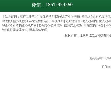
微信：18612953360
本站关键词：
海产品养殖
|
生物保鲜活剂
|
海鲜水产生物养殖
|
积肥方法
|
有机物堆肥
理改良剂盐碱地抗重茬酸碱性板结
|
土壤改良剂
|
化粪池清理
|
化粪池清掏
|
化粪池清理c
理化粪池
|
清掏化粪池价格
|
四合院化粪池清理
|
疏通污水管道
|
旱厕清掏
|
掏粪
|
掏
除油剂
|
除绿藻专家
|
黑臭水体治理
版权所有：北京鸿飞志远科技有限
版权所有© 翠