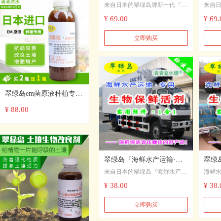
来自日本的翠绿岛牌新一代『
来自日
运输保活剂养殖增活剂生物
保鲜
海鲜水产暂养专用·生物保鲜活
鲜水产
¥ 69.00
¥ 69.
保鲜活剂日本进口原液
1+1
剂（原液套装）』（1合1·标准
（原液
型），对于鱼虾蟹贝的保鲜、保
型）
立即购买
活效果显著，能够大幅度地减少
活效
海鲜水产在暂养过程中的死亡
海鲜
率，延长存活时间。该原液极大
率，
地改善了海鲜水产品的生存环境
和质量，解决了各种海鲜水产在
翠绿岛em菌原液种植专用
暂养环节的高死亡率问题，因而
获得了广泛的赞誉与应用。
堆肥发酵生物菌肥改变土
¥ 88.00
壤种植菌肥
翠绿岛『海鲜水产运输·生
翠绿
来自日本的翠绿岛『海鲜水产暂
海鲜水
物保鲜活剂』★日本产保鲜
鲜活
养专用-生物保鲜活剂』，依托
海鲜
¥ 38.00
¥ 38.
活
剂
日本生物技术，能够提升海鲜和
能够
水产品的活性和生存质量！ 4）
生存
立即购买
从而能够减少其在暂养过程中的
输、