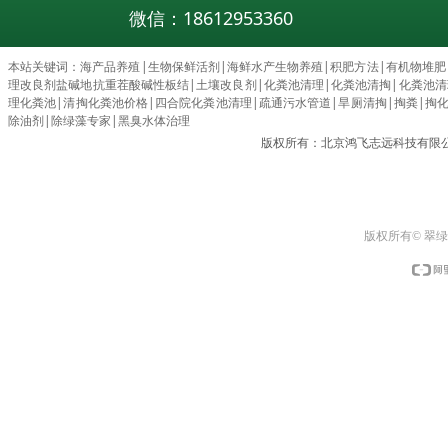
微信：18612953360
本站关键词：
海产品养殖
|
生物保鲜活剂
|
海鲜水产生物养殖
|
积肥方法
|
有机物堆肥
理改良剂盐碱地抗重茬酸碱性板结
|
土壤改良剂
|
化粪池清理
|
化粪池清掏
|
化粪池清理c
理化粪池
|
清掏化粪池价格
|
四合院化粪池清理
|
疏通污水管道
|
旱厕清掏
|
掏粪
|
掏
除油剂
|
除绿藻专家
|
黑臭水体治理
版权所有：北京鸿飞志远科技有限
版权所有© 翠