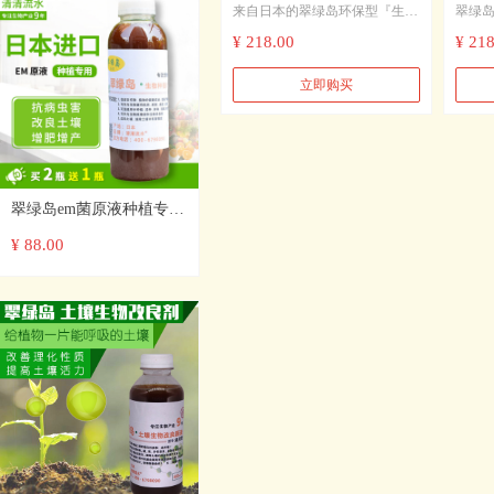
来自日本的翠绿岛环保型『生物
翠绿
生物彻底降解油脂污无腐蚀
地沟
除油地沟净（1合1·标）』，除
净 除
¥ 218.00
¥ 218
伤害去除异味
磷BO
味效果明显，能够迅速、有效地
BOD
消除地沟卫生间管道发出的恶臭
够加
立即购买
味，并保持相当长的一段时间。
分解、
（槽）
及各
油污
物质
翠绿岛em菌原液种植专用
堆肥发酵生物菌肥改变土
¥ 88.00
壤种植菌肥