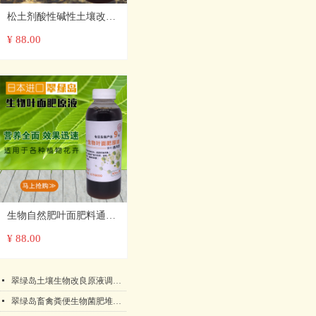
松土剂酸性碱性土壤改良
原液免深耕调节板结疏松
¥ 88.00
营养生长剂生物宝
生物自然肥叶面肥料通用
型蔬菜草莓花卉果树农用
¥ 88.00
生长营养进口原液
넷
翠绿岛土壤生物改良原液调理改良剂盐碱地抗重茬酸碱性板结日本产
넷
翠绿岛畜禽粪便生物菌肥堆肥发酵剂★提高农作物产量和品质