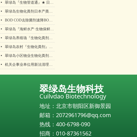
넷
翠绿岛『生物管道通』★ 日本产生物法管道疏通保持包邮！
넷
翠绿岛生物化粪剂日本产粪便分解降解处理好帮手！
넷
BOD COD去除菌剂速降BOD COD污水处理垃圾渗滤液化工废水生物菌剂
넷
翠绿岛『海鲜水产·生物保鲜活剂』★日本产生物保鲜活剂
넷
翠绿岛养殖场『生物化粪剂』★ 日本产粪便分解降化解处理产品
넷
翠绿岛农村『生物化粪剂』日本产粪便分解降化解处理产品化粪池清理化粪池清掏化粪池清理方案生物有益菌翠绿岛
넷
翠绿岛小区物业生物化粪剂日本粪便分解降化解处理产品化粪池清理化粪池清掏化粪池清理方案生物有益菌翠绿岛
넷
机关企事业单位用新法清理化粪池，解放双手
翠绿岛生物科技
Cuilvdao Biotechnology
地址：北京市朝阳区新御景园
邮箱：2072961796@qq.com
热线：400-6798-090
招商：010-87361562