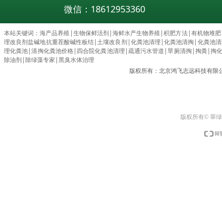
微信：18612953360
本站关键词：
海产品养殖
|
生物保鲜活剂
|
海鲜水产生物养殖
|
积肥方法
|
有机物堆肥
理改良剂盐碱地抗重茬酸碱性板结
|
土壤改良剂
|
化粪池清理
|
化粪池清掏
|
化粪池清理c
理化粪池
|
清掏化粪池价格
|
四合院化粪池清理
|
疏通污水管道
|
旱厕清掏
|
掏粪
|
掏
除油剂
|
除绿藻专家
|
黑臭水体治理
版权所有：北京鸿飞志远科技有限
版权所有© 翠