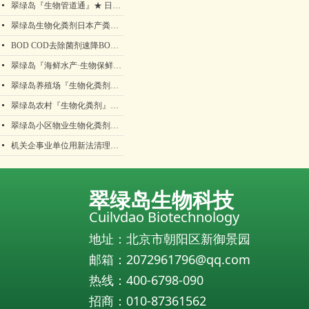
넷
翠绿岛『生物管道通』★ 日本产生物法管道疏通保持包邮！
넷
翠绿岛生物化粪剂日本产粪便分解降解处理好帮手！
넷
BOD COD去除菌剂速降BOD COD污水处理垃圾渗滤液化工废水生物菌剂
넷
翠绿岛『海鲜水产·生物保鲜活剂』★日本产生物保鲜活剂
넷
翠绿岛养殖场『生物化粪剂』★ 日本产粪便分解降化解处理产品
넷
翠绿岛农村『生物化粪剂』日本产粪便分解降化解处理产品化粪池清理化粪池清掏化粪池清理方案生物有益菌翠绿岛
넷
翠绿岛小区物业生物化粪剂日本粪便分解降化解处理产品化粪池清理化粪池清掏化粪池清理方案生物有益菌翠绿岛
넷
机关企事业单位用新法清理化粪池，解放双手
翠绿岛生物科技
Cuilvdao Biotechnology
地址：北京市朝阳区新御景园
邮箱：2072961796@qq.com
热线：400-6798-090
招商：010-87361562