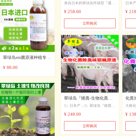
来自日本的翠绿岛环保型『通用
日本产
本进口就地直接降解粪池坑
源头
·生物化粪除味剂（标·2合
剂』
¥ 258.00
¥ 218
源头除味清新
消灭
1）』，化粪、除臭效果明显，
剂，
方
能够有效地分解、降解公共厕
粪便
立即购买
所/卫生间/洗手间中化粪池/粪池/
处理难
大粪坑里的粪便等排泄物，液化
哦！
有机质，疏通下水管道；同时能
够迅速地消除粪便的恶臭味，实
现了对粪便的就地、直接绿色处
翠绿岛em菌原液种植专用
理。
堆肥发酵生物菌肥改变土
¥ 88.00
壤种植菌肥
翠绿岛『猪粪-生物化粪除
化粪
1）日本产；2）翠绿岛『猪粪
大榕化
臭味驱蝇原液』★3合1粪便
置生物
尿-生物化粪除臭味原液』、分
物化粪
¥ 248.00
¥ 138
分降解产品!
日本
解、降解、添加剂；3）分解、
装的
降解、化解猪粪便；4）有效消
菌,从
立即购买
除猪粪尿恶臭味；5）降低猪粪
在液