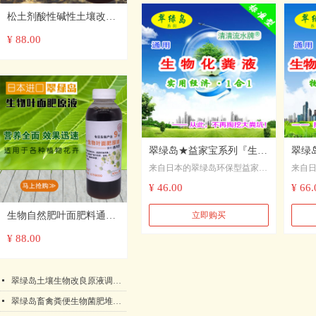
尿的BOD、COD；6）有效消除
化粪
环境污染，化解粪便处理难题！
化粪
松土剂酸性碱性土壤改良
7）营造良好的工作环境和生态
菌周
原液免深耕调节板结疏松
¥ 88.00
环境；8）和谐周边邻里关系！
延长
营养生长剂生物宝
9）请记住是翠绿岛子哦！
翠绿岛★益家宝系列『生物
翠绿
来自日本的翠绿岛环保型益家宝
来自
化粪液』化粪池处理家用蹲
化粪
系列『生物化粪液（1合1·
系列
¥ 46.00
¥ 66.
坑粪便处理
便油
标）』，化粪效果明显，能够有
·3合
效地分解、降解化粪池/粪池/大
味”，
生物自然肥叶面肥料通用
立即购买
粪坑里的人畜兽禽粪便等排泄
解化粪
型蔬菜草莓花卉果树农用
¥ 88.00
物，液化有机质，疏通下水管
兽禽粪
道，同时能够消除粪便的恶臭
物，
生长营养进口原液
味。
道，实
넷
翠绿岛土壤生物改良原液调理改良剂盐碱地抗重茬酸碱性板结日本产
味”的
理。
넷
翠绿岛畜禽粪便生物菌肥堆肥发酵剂★提高农作物产量和品质